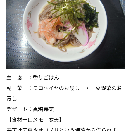
主 食 ：香りごはん
副 菜 ：モロヘイヤのお浸し ・ 夏野菜の煮
浸し
デザート：黒糖寒天
【食材一口メモ：寒天】
寒天は天草やオゴノリという海藻から作られま