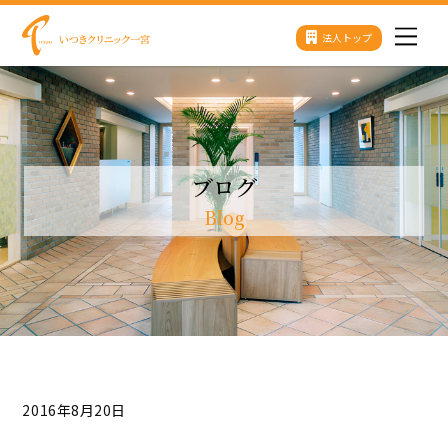
Skip
法人トップ
Men
to
content
ブログ
Blog
2016年8月20日