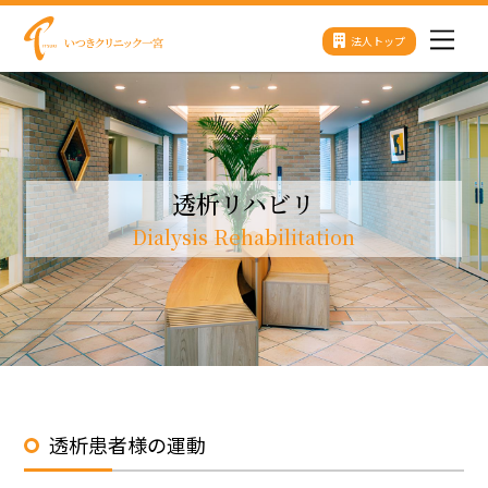
Skip
法人トップ
Men
to
content
透析リハビリ
Dialysis Rehabilitation
透析患者様の運動