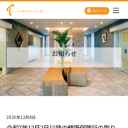
Skip
法人トップ
Men
to
content
お知らせ
News
2025年12月8日
令和7年12月2日以降の健康保険証の取り