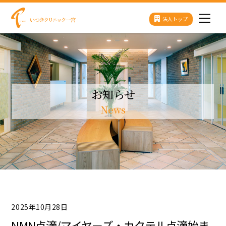
Skip
法人トップ
Men
to
content
お知らせ
News
2025年10月28日
NMN点滴/マイヤーズ・カクテル点滴始ま