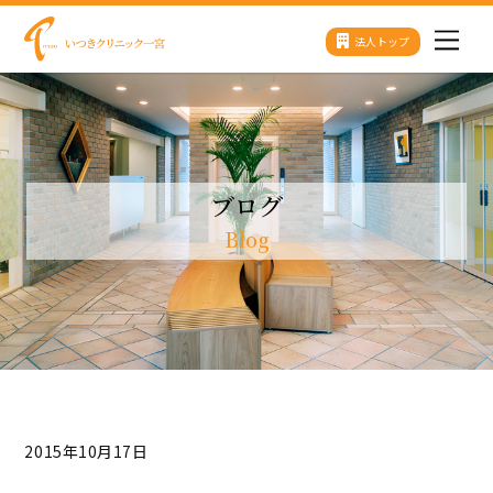
Skip
法人トップ
Men
to
content
ブログ
Blog
2015年10月17日