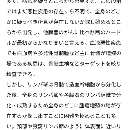
多く、病気を疑うところから出発する。この段階
ではまだ悪性疾患の存在すら不明で、全身のどこ
かに疑うべき所見が存在しないか探し始めるとこ
ろから出発し、他臓器のがんに比べ診断のハード
ルが最初からかなり高いと言える。血液悪性疾患
でも白血病や多発性骨髄腫など主に骨髄が増殖の
場である疾患は、骨髄生検などターゲットを絞り
精査できる。
しかし、リンパ球は骨髄で造血幹細胞から分化し
た後、全身のリンパ節や各臓器のリンパ組織で分
化・成熟するため全身のどこに腫瘍増殖の場が存
在するか探し出すことに困難を極めることも多
い。頚部や腋窩リンパ節のように体表面に近いリ