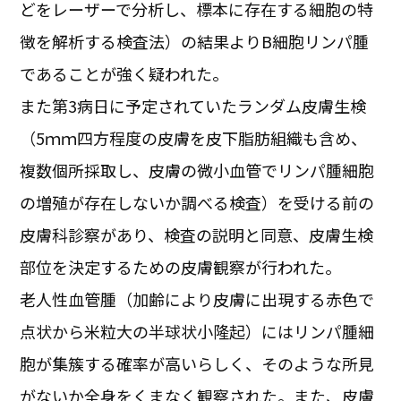
どをレーザーで分析し、標本に存在する細胞の特
徴を解析する検査法）の結果よりB細胞リンパ腫
であることが強く疑われた。
また第3病日に予定されていたランダム皮膚生検
（5ｍｍ四方程度の皮膚を皮下脂肪組織も含め、
複数個所採取し、皮膚の微小血管でリンパ腫細胞
の増殖が存在しないか調べる検査）を受ける前の
皮膚科診察があり、検査の説明と同意、皮膚生検
部位を決定するための皮膚観察が行われた。
老人性血管腫（加齢により皮膚に出現する赤色で
点状から米粒大の半球状小隆起）にはリンパ腫細
胞が集簇する確率が高いらしく、そのような所見
がないか全身をくまなく観察された。また、皮膚