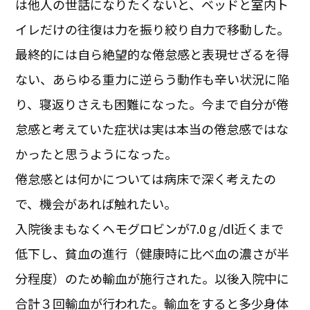
は他人の世話になりたくないと、ベッドと室内ト
イレだけの往復は力を振り絞り自力で移動した。
最終的には自ら絶望的な倦怠感と表現せざるを得
ない、あらゆる重力に逆らう動作も辛い状況に陥
り、寝返りさえも困難になった。今まで自分が倦
怠感と考えていた症状は実は本当の倦怠感ではな
かったと思うようになった。
倦怠感とは何かについては病床で深く考えたの
で、機会があれば触れたい。
入院後まもなくヘモグロビンが7.0ｇ/dl近くまで
低下し、貧血の進行（健康時に比べ血の濃さが半
分程度）のため輸血が施行された。以後入院中に
合計３回輸血が行われた。輸血をすると多少身体