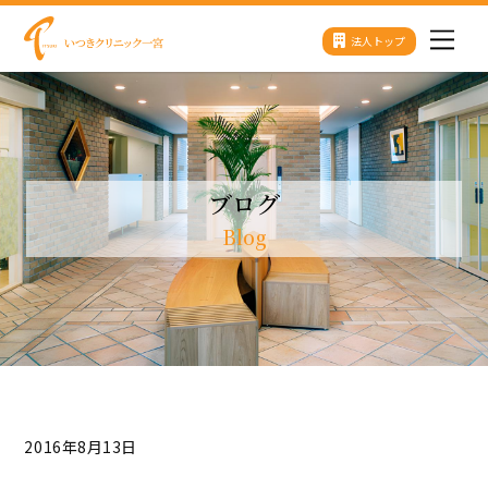
Skip
法人トップ
Men
to
content
ブログ
Blog
2016年8月13日