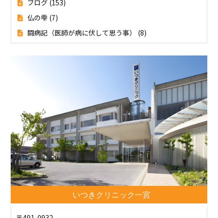
ブログ
(153)
仏の雫
(7)
闘病記（医師が病に伏して思う事）
(8)
いつきクリニック一宮
〒491-0932