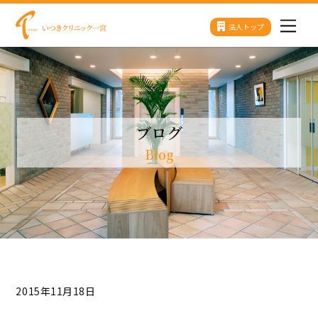
Skip
法人トップ
Men
to
content
ブログ
Blog
2015年11月18日