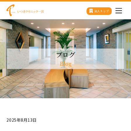
Skip
法人トップ
Men
to
content
ブログ
Blog
2025年8月13日