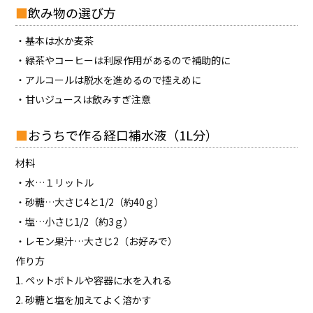
飲み物の選び方
・基本は水か麦茶
・緑茶やコーヒーは利尿作用があるので補助的に
・アルコールは脱水を進めるので控えめに
・甘いジュースは飲みすぎ注意
おうちで作る経口補水液（1L分）
材料
・水…１リットル
・砂糖…大さじ4と1/2（約40ｇ）
・塩…小さじ1/2（約3ｇ）
・レモン果汁…大さじ2（お好みで）
作り方
1. ペットボトルや容器に水を入れる
2. 砂糖と塩を加えてよく溶かす