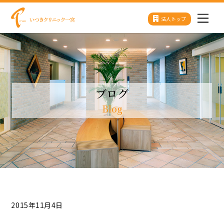
Skip
法人トップ
Men
to
content
ブログ
Blog
2015年11月4日