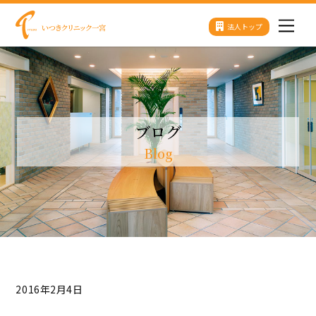
Skip
法人トップ
Men
to
content
ブログ
Blog
2016年2月4日